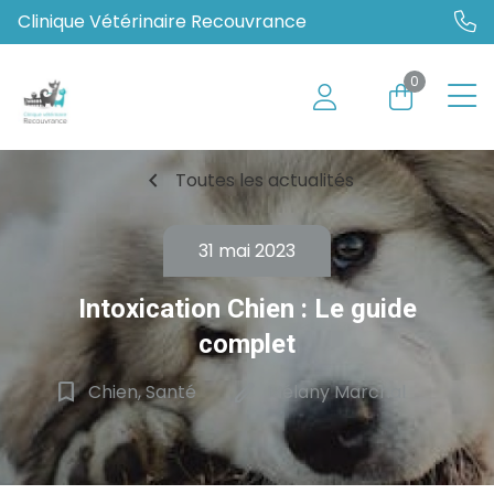
Clinique Vétérinaire Recouvrance
0
chevron_left
Toutes les actualités
31 mai 2023
Intoxication Chien : Le guide
complet
bookmark_border
edit
Chien, Santé
Mélany Marchal