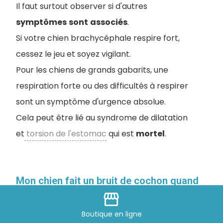
Il faut surtout observer si d'autres
symptômes
sont
associés
.
Si votre chien brachycéphale respire fort,
cessez le jeu et soyez vigilant.
Pour les chiens de grands gabarits, une
respiration forte ou des difficultés à respirer
sont un symptôme d'urgence absolue.
Cela peut être lié au syndrome de dilatation
et
torsion de l'estomac
qui est
mortel
.
Mon chien fait un bruit de cochon quand
storefront
il respire, est-ce inquiétant ?
Boutique
en ligne
Un chien qui fait un bruit de cochon