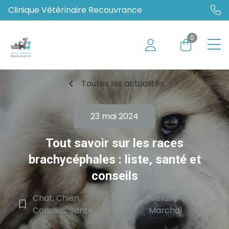
Clinique Vétérinaire Recouvrance
0
chevron_left
Toutes les actualités
23 mai 2024
Tout savoir sur les races
brachycéphales : liste, santé et
conseils
Chat, Chien,
Mélany
bookmark_border
edit
Conseils, Santé
Marchal