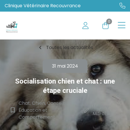
Clinique Vétérinaire Recouvrance
0
chevron_left
Toutes les actualités
31 mai 2024
Socialisation chien et chat : une
étape cruciale
Chat, Chien, Conseils,
Mélany
bookmark_border
edit
Éducation et
Marchal
Comportement