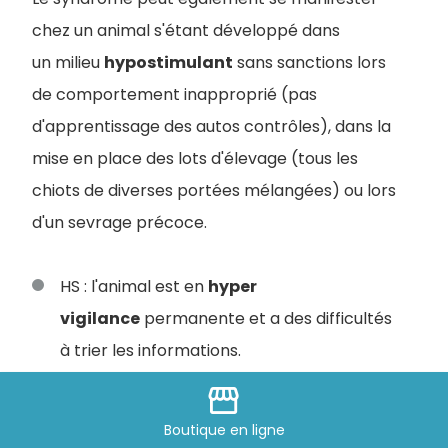
chez un animal s'étant développé dans
un milieu
hypostimulant
sans sanctions lors
de comportement inapproprié (pas
d'apprentissage des autos contrôles), dans la
mise en place des lots d'élevage (tous les
chiots de diverses portées mélangées) ou lors
d'un sevrage précoce.
HS : l'animal est en
hyper
vigilance
permanente et a des difficultés
à trier les informations.
HA : l'animal est
hyperactif
et à une
storefront
activité motrice permanente et
Boutique
en ligne
incontrôlée.