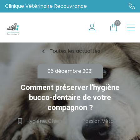
Clinique Vétérinaire Recouvrance
0
chevron_left
Toutes les actualités
06 décembre 2021
Comment préserver l'hygiène
bucco-dentaire de votre
compagnon ?
bookmark_border
edit
Hygiène, Chien
Passion Véto