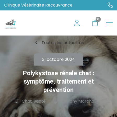
Clinique Vétérinaire Recouvrance
0
chevron_left
Toutes les actualités
31 octobre 2024
Polykystose rénale chat :
symptôme, traitement et
prévention
bookmark_border
edit
Chat, Santé
Mélany Marchal