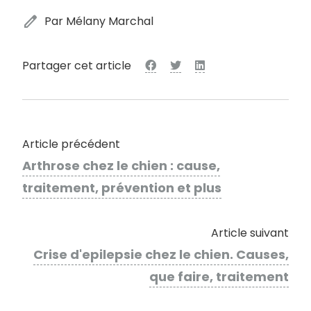
edit
Par Mélany Marchal
Partager cet article
Article précédent
Arthrose chez le chien : cause,
traitement, prévention et plus
Article suivant
Crise d'epilepsie chez le chien. Causes,
que faire, traitement