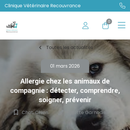
Clinique Vétérinaire Recouvrance
0
chevron_left
Toutes les actualités
01 mars 2026
Allergie chez les animaux de
compagnie : détecter, comprendre,
soigner, prévenir
bookmark_border
edit
Chat, Chien
Juliette Garnodier