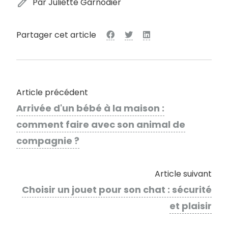
edit
Par Juliette Garnodier
Partager cet article
Article précédent
Arrivée d'un bébé à la maison :
comment faire avec son animal de
compagnie ?
Article suivant
Choisir un jouet pour son chat : sécurité
et plaisir