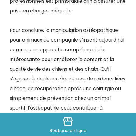
professionnels est primordiale afin d’assurer une
prise en charge adéquate.
Pour conclure, la manipulation ostéopathique
pour animaux de compagnie s’inscrit aujourd’hui
comme une approche complémentaire
intéressante pour améliorer le confort et la
qualité de vie des chiens et des chats. Qu’il
s’agisse de douleurs chroniques, de raideurs liées
à l’âge, de récupération après une chirurgie ou
simplement de prévention chez un animal
sportif, l’ostéopathie peut contribuer à
restaurer une meilleure mobilité et à limiter les
storefront
compensations mécaniques.
Boutique
en ligne