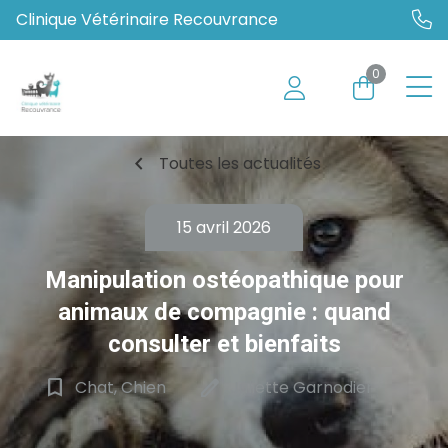
Clinique Vétérinaire Recouvrance
0
chevron_left
Toutes les actualités
15 avril 2026
Manipulation ostéopathique pour
animaux de compagnie : quand
consulter et bienfaits
bookmark_border
edit
Chat, Chien
Juliette Garnodier