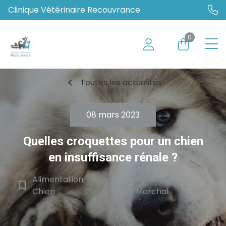
Clinique Vétérinaire Recouvrance
0
chevron_left
Toutes les actualités
08 mars 2023
Quelles croquettes pour un chien
en insuffisance rénale ?
Alimentation,
Mélany
bookmark_border
edit
Chien
Marchal